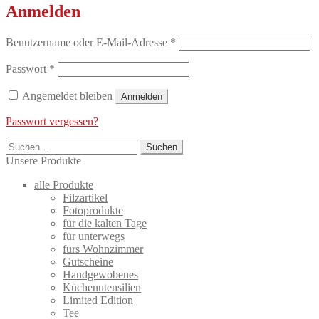
Anmelden
Erforderlich
Benutzername oder E-Mail-Adresse
*
Erforderlich
Passwort
*
Angemeldet bleiben
Anmelden
Passwort vergessen?
Suchen
nach:
Unsere Produkte
alle Produkte
Filzartikel
Fotoprodukte
für die kalten Tage
für unterwegs
fürs Wohnzimmer
Gutscheine
Handgewobenes
Küchenutensilien
Limited Edition
Tee