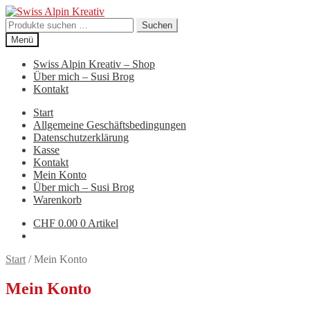
Zur
Zum
Navigation
Inhalt
Suchen
Suchen
springen
springen
nach:
Menü
Swiss Alpin Kreativ – Shop
Über mich – Susi Brog
Kontakt
Start
Allgemeine Geschäftsbedingungen
Datenschutzerklärung
Kasse
Kontakt
Mein Konto
Über mich – Susi Brog
Warenkorb
CHF
0.00
0 Artikel
Start
/
Mein Konto
Mein Konto