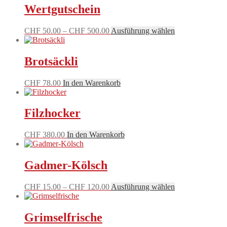
Wertgutschein
Preisspanne:
Dieses
CHF
50.00
–
CHF
500.00
Ausführung wählen
CHF 50.00
Produkt
bis
weist
CHF 500.00
mehrere
Brotsäckli
Varianten
auf.
CHF
78.00
In den Warenkorb
Die
Optionen
können
Filzhocker
auf
der
Produktseite
CHF
380.00
In den Warenkorb
gewählt
werden
Gadmer-Kölsch
Preisspanne:
Dieses
CHF
15.00
–
CHF
120.00
Ausführung wählen
CHF 15.00
Produkt
bis
weist
CHF 120.00
mehrere
Grimselfrische
Varianten