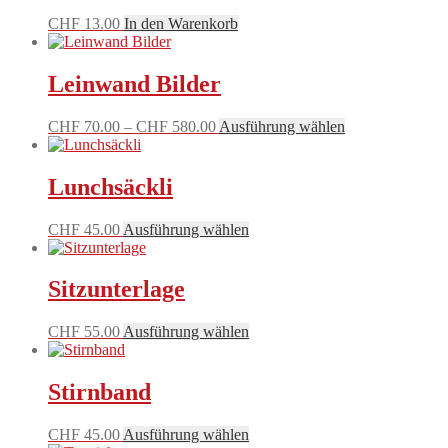
auf.
CHF
13.00
In den Warenkorb
Die
Optionen
können
Leinwand Bilder
auf
der
Produktseite
Preisspanne:
Dieses
CHF
70.00
–
CHF
580.00
Ausführung wählen
gewählt
CHF 70.00
Produkt
werden
bis
weist
CHF 580.00
mehrere
Lunchsäckli
Varianten
auf.
Dieses
CHF
45.00
Ausführung wählen
Die
Produkt
Optionen
weist
können
mehrere
Sitzunterlage
auf
Varianten
der
auf.
Produktseite
Dieses
CHF
55.00
Ausführung wählen
Die
gewählt
Produkt
Optionen
werden
weist
können
mehrere
Stirnband
auf
Varianten
der
auf.
Produktseite
Dieses
CHF
45.00
Ausführung wählen
Die
gewählt