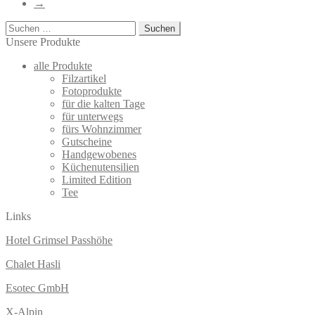
→
auf
der
Suchen
Produktseite
nach:
Unsere Produkte
gewählt
werden
alle Produkte
Filzartikel
Fotoprodukte
für die kalten Tage
für unterwegs
fürs Wohnzimmer
Gutscheine
Handgewobenes
Küchenutensilien
Limited Edition
Tee
Links
Hotel Grimsel Passhöhe
Chalet Hasli
Esotec GmbH
X-Alpin