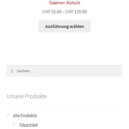
Gadmer-Kölsch
Optionen
Preisspanne:
CHF
15.00
–
CHF
120.00
können
CHF 15.00
auf
Dieses
bis
Ausführung wählen
der
Produkt
CHF 120.00
Produktseite
weist
gewählt
mehrere
werden
Varianten
auf.
Die
Suchen
Optionen
nach:
können
auf
der
Unsere Produkte
Produktseite
gewählt
alle Produkte
werden
Filzartikel