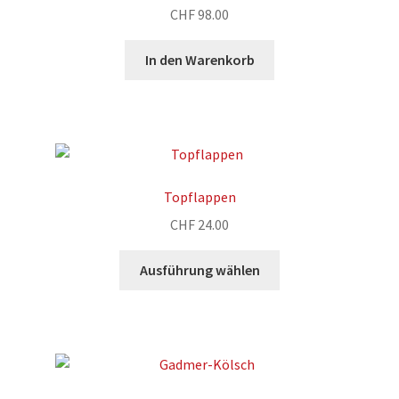
CHF
98.00
In den Warenkorb
Topflappen
CHF
24.00
Dieses
Ausführung wählen
Produkt
weist
mehrere
Varianten
auf.
Die